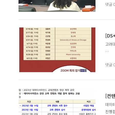
[대회
댓글
통계
과학기
2023
본 대
구축하
[DS
고려대
DS융
대학교
- 일시
댓글
- 장
본 해
- 대상
는 기
- 신청
- 비고
또한 
[컨
* Z
학부생
데이터
- 회의 
진행합