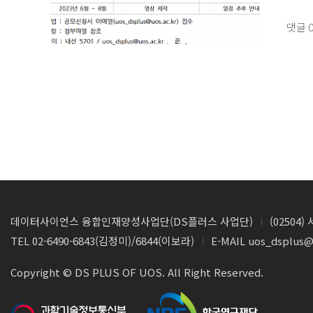
- 암호 
- 주
202
댓글
====
* 참
자세한
1주차_
- 연
* 신
- 주제 
====
2주차_
* 시
* 교
- 연
1. 홈
인당 
- 주제 
데이터사이언스 융합인재양성사업단(DS플러스 사업단)
(0250
2. 구글
TEL 02-6490-6843(김정미)/6844(이보라)
E-MAIL uos_dsplus@
3주차_
Copyright © DS PLUS OF UOS. All Right Reserved.
- 연사
http
- 주제 