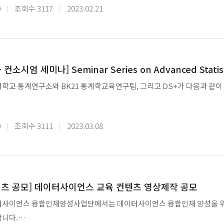
 개요]
0
조회수
3117
2023.02.21
데이터사이언스학과 대학원 오리엔테이션
술정보통신부 주최, 한국연구재단 주관 ‘2023년 K-DS 해커톤 대회’를 
.02.21, 10시 미래관 710호
회는 과학기술정보통신부의 DS융합인재양성사업에 참여하는 대학원들을
는 사업의 일환입니다.
+ 컨소시엄 세미나] Seminar Series on Advanced Statist
학교 통계연구소와 BK21 통계학교육연구팀, 그리고 DS+가 다음과 같이
합인재양성사업단은 우수한 데이터사이언스 석·박사급 인재를 양성하기 위
, 카이스트, 경북대학교, 전남대학교, 강원대학교, 부산대학교, 부경대학
 : 포스터 참고
0
조회수
3111
2023.03.08
소 : 고려대학교 정경관 508호
커톤 대회를 통해 데이터사이언스 핵심지식을 다양한 활용분야에 융합하고,
 : 학생 및 일반인
회를 제공하고자 합니다.
방법: https://forms.gle/Hr8MAecz6V6HoHL37
 : 포스터 및 웹사이트 참고(http://dsplus.korea.ac.kr/bbs/board.ph
대회를 통해 데이터사이언스 기술을 적용하며 팀워크 및 문제 해결 능력을 
텐츠 공모] 데이터사이언스 교육 컨텐츠 영상제작 공모
OOM
 및 대학원생 여러분들의 많은 참여 바랍니다.
사이언스 융합인재양성사업단에서는 데이터사이언스 융합인재 양성을 위한
ID : 359 186 2165
니다.