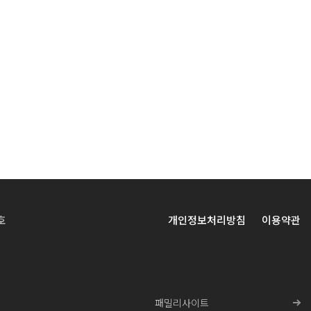
/)를 참조하시기 바랍니다.
~4줄 이내), ~5.14까지
 neural networks
===========================
ion Learning
호
개인정보처리방침
이용약관
 자료 소개 후 목소리와 자막으로 영상 제작 가능
riants in regulatory DNA
패밀리사이트