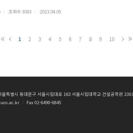
: KUstat123!
의사항 : 온라인 참여시 참여 이름 "이름_학번_학교"
3 K-DS컨퍼런스&해커톤 공동조직위원장 일동
0
조회수
3083
2023.04.05
========================================================
여대상 : 데이터사이언스 관련 교육 컨텐츠 개발 참여 원하는 교원
 사항에 대해서는 K-DS컨소시엄 홈페이지(http://kdatascience.kr
1
2
3
4
5
6
7
8
9
10
3.10(금)
사 : 김동하 교수 (성신여자대학교 통계학과)
청서 및 접수기간 : "전공분야와 데이터사이언스 연결" 주제 및 세부 내용 작성(3
: Approaches for solving data contamination issues using deep
========================================================
3.17(금)
립대학교 학부생의 경우
육컨텐츠 개발비 : (20분 내외 영상 컨텐츠) 건당 100만원
사 : 이기복 교수 (연세대학교 응용통계학과)
페이지(kdatascience.kr) 등록
최대 5편 지원 가능하나, 심사 후 지원 주제 중 일부만 선정 될 수 있음
: Recent Advances in Self-Supervised Deep Visual Representat
4) 서울특별시 동대문구 서울시립대로 163 서울시립대학교 건설공학관 230
폼 작성(https://url.kr/2d5hjx)
uos.ac.kr
Fax 02-6490-6845
3.24(금)
* 참고영상 : 참고용이며, 강사는 얼굴이 화면에 나오지 않고 영상초반 강사
 : 신선영 교수 (POSTECH 수학과)
s://www.youtube.com/watch?v=zkCXB1IflE4
: Scalable statistical test for identifying disease-associated va