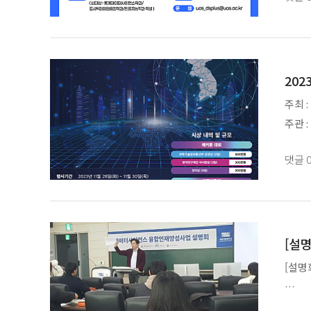
202
- 일정 
주최 
주관 
일자 :
- 요일 
댓글
장소 
참여 :
접수기한
- 문의 
본선 진
문의처
[설명
홈페이지
[설명