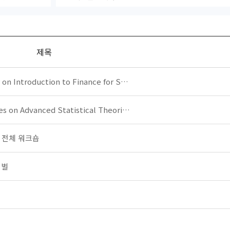
제목
 Introduction to Finance for S…
on Advanced Statistical Theori…
학 전체 워크숍
티벌