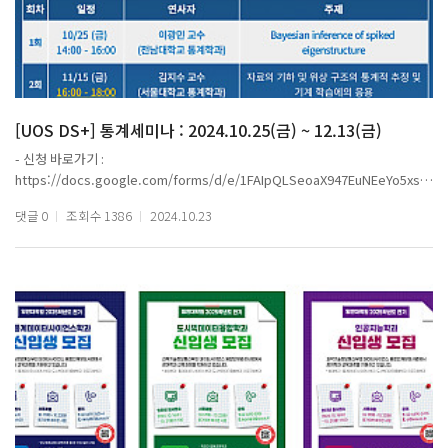
- 주제 : LOT 스피커를 활용한 반려동물 케어솔루션
6. 팀명 : 태어난김에 자율주행
- 학과 : 인공지능학과
- 참여 연구원 : 정근영, 서가원, 김도건
- 주제 : 야간 환경에서의 자율주행 성능 향상을 위한 멀티모달 학습
[UOS DS+] 통계세미나 : 2024.10.25(금) ~ 12.13(금)
- 신청 바로가기 :
https://docs.google.com/forms/d/e/1FAIpQLSeoaX947EuNEeYo5xsiv
* 컨퍼런스(연구발표) : 창의연구상
4QpLgBPh82GLhY8fehEQXtRmKpc6g/viewform?usp=sf_link
댓글
0
조회수
1386
2024.10.23
- 안승환 통계데이터사이언스학과 박사수료생
- 발표 제목 : Variational AutoEncoder for Distributional Learning via Cumul
- 세부 내용 포스터 참고
Distribution Function Estimation
1. 10/25 (금) 14:00-16:00
2. 11/15 (금) 16:00-18:00
3. 11/22 (금) 16:00-18:00
* 컨퍼런스(연구발표) : 미래연구상
4. 12/06 (금) 14:00-16:00
5. 12/13 (금) 14:00-16:00
1. 정다현 통계데이터사이언스학과 박사수료생
- 발표 제목 : Automatic Seed Word Selection for Topic Modeling
- 온라인 참여 : ZOOM 회의 ID 858 2690 4055