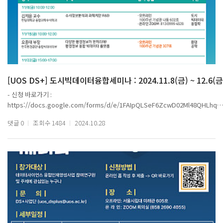
- 학과 : 통계데이터사이언스학과
- 참여 연구원 : 하정원, 김다은, 김문수, 박희망
- 주제 : XGBoost 모델을 이용한 영상처리 기반 배구 경기 기록지 프로그램
2. 팀명 : 건공이
- 학과 : 통계데이터사이언스학과
- 참여 연구원 : 정재환, 박기정, 임재성, 송화원
- 주제 : 한국인 피부 특성에 적합한 초개인화 AI 얼굴 피부 진단 시스템
[UOS DS+] 도시빅데이터융합세미나 : 2024.11.8(금) ~ 12.6(금
- 신청 바로가기 :
3. 팀명 : ALSH
https://docs.google.com/forms/d/e/1FAIpQLSeF6ZcwD02Ml48QHLhqs
- 학과 : 통계데이터사이언스학과
EnNrd614ULYSvsTyKT33anG71sLA/viewform?vc=0&c=0&w=1&flr=0
- 참여 연구원 : 안종혁, 이시화, 정현우
댓글
0
조회수
1484
2024.10.28
- 주제 : Active Learning을 활용한 합성 의료 데이터 유용성 검증
- 세부 내용 포스터 참고 : 회차별 시간/장소 상이
4. 팀명 : 미래관넘버원
- 학과 : 통계데이터사이언스학과
- 온라인 참여 : ZOOM 회의 ID 813 0999 4828
- 참여 연구원 : 신지은, 이태경, 우지민, 윤이상
- 주제 : 스마트 리사이클링 가이드 (AI 기반 재활용 분리배출 안내 서비스)
- 출석체크
[오프라인] 강의실 입장시 방명록 작성
5. 팀명 : 와썹봉봉
[온 라 인] ZOOM 참석자 화면캡쳐
- 학과 : 도시빅데이터융합학과
- 참여 연구원 : 강민설, 강경필(세종대)