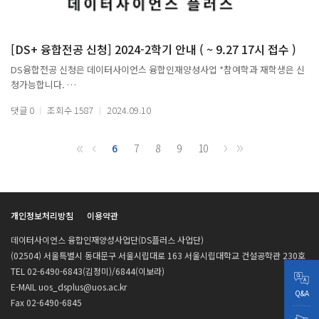
https://graduate.uos.ac.kr/graduateNew/deptIntro/cooperation/view.
code=30341&cate_id2=000010884&tab_id=1&menuid=300000100300600
[DS+ 융합전공 신청] 2024-2학기 안내 ( ~ 9.27 17시 접수 )
DS융합전공 신청은 데이터사이언스 융합인재양성사업 *참여학과 재학생은 신
3. 인공지능학과 https://graduate.uos.ac.kr/graduateNew/deptIntro/engineering/view.do?
청가능합니다.
code=000010085&cate_id2=000010085&tab_id=1&menuid=30000010030
* 참여학과 : 통계데이터사이언스학과, 도시빅데이터융합학과, 인공지능학과
댓글
0
조회수
1587
2024.09.10
6
7
8
9
10
- 신청 안내
1. 필수 제출대상자 : DS융합인재양성사업 참여연구원으로 학생인건비를 받는
학생
개인정보처리방침
이용약관
2. 재학기간중 한 번만 신청하면 되고, 기 신청자는 신청 안해도 됨.
데이터사이언스 융합인재양성사업단(DS플러스 사업단)
2024년 2학기 신입생 및 2024년 2학기 DS+사업 학생인건비를 받는 재학생중
(02504) 서울특별시 동대문구 서울시립대로 163 서울시립대학교 건설공학관 230호
기존에 DS융합전공 미신청자는 반드시 신청
TEL 02-6490-6843(김정미)/6844(이보라)
E-MAIL uos_dsplus@uos.ac.kr
3. 타 융합전공과 병행 신청하지 못함.
Q&A
Fax 02-6490-6845