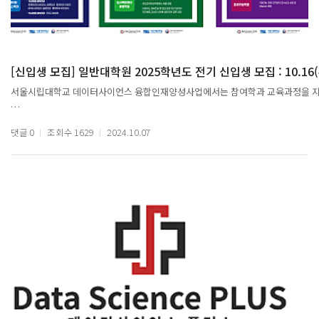
2. 정근영 인공지능학과 박사수료생
- 발표 제목 : 검색과 비교를 통한 영상 캡션 개선 방법
# 출석체크
[오프라인] 강의실 입장시 방명록 작성
[온 라 인] ZOOM 참석자 화면캡쳐 (강의 시작 10분 후 진행)
[신입생 모집] 일반대학원 2025학년도 전기 신입생 모집 : 10.16(수) 
서울시립대학교 데이터사이언스 융합인재양성사업에서는 참여학과 교육과정을 지
수상을 축하드립니다.
# DS인증서 발급 조건
4회 이상 온/오프라인 출석 & 만족도조사 실시 (5주차 종료 후 안내)
댓글
0
조회수
1629
2024.10.07
* 원서접수 : 10.16(수) 10:00 ~ 10.21(월) 17:00
관련기사 : https://www.yna.co.kr/view/AKR20241113125500017
* 서울시립대학교 일반대학원 신입생 입시안내
https://graduate.uos.ac.kr/graduate/admission/general/regular/regul
# 참여혜택
[오프라인] 다과&음료 및 강의안
[DS인증서 발급 대상자] DS기념품(우산)
* 학과 바로가기
1. 통계데이터사이언스학과 https://graduate.uos.ac.kr/graduateNew/deptIn
code=20030&cate_id2=000010888&tab_id=1&menuid=300000100300300
2. 도시빅데이터융합학과